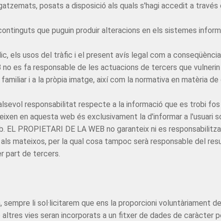
zemats, posats a disposició als quals s'hagi accedit a través d
 continguts que puguin produir alteracions en els sistemes infor
lic, els usos del tràfic i el present avís legal com a conseqüència 
es fa responsable de les actuacions de tercers que vulnerin dre
i familiar i a la pròpia imatge, així com la normativa en matèria de c
evol responsabilitat respecte a la informació que es trobi fos
eixen en aquesta web és exclusivament la d'informar a l'usuari so
eb. EL PROPIETARI DE LA WEB no garanteix ni es responsabilitza 
ita als mateixos, per la qual cosa tampoc serà responsable del 
r part de tercers.
, sempre li sol·licitarem que ens la proporcioni voluntàriament
o altres vies seran incorporats a un fitxer de dades de caràcter 