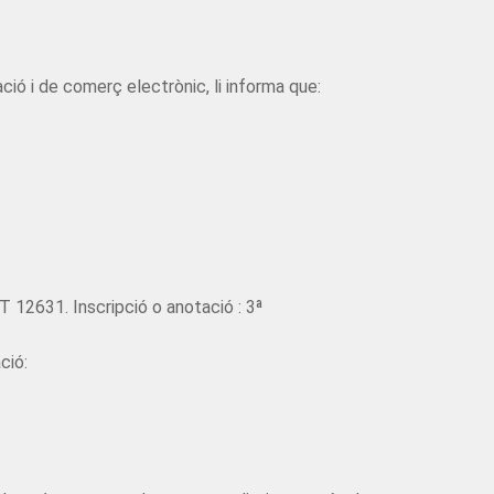
ió i de comerç electrònic, li informa que:
 T 12631. Inscripció o anotació : 3ª
ció: