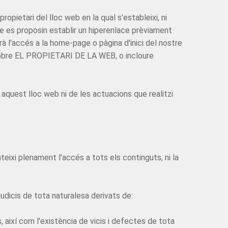
pietari del lloc web en la qual s'estableixi, ni
 es proposin establir un hiperenlace prèviament
à l'accés a la home-page o pàgina d'inici del nostre
s sobre EL PROPIETARI DE LA WEB, o incloure
aquest lloc web ni de les actuacions que realitzi
eixi plenament l'accés a tots els continguts, ni la
udicis de tota naturalesa derivats de:
s, així com l'existència de vicis i defectes de tota