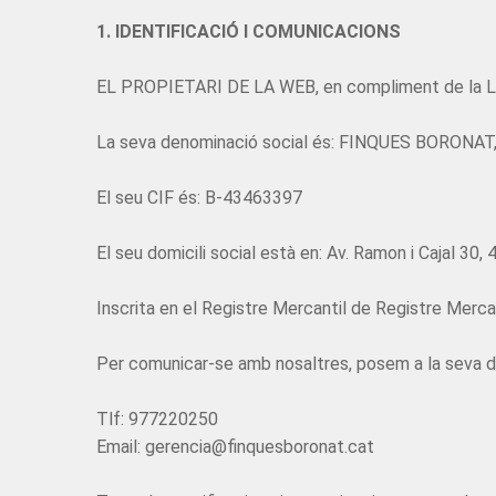
1. IDENTIFICACIÓ I COMUNICACIONS
EL PROPIETARI DE LA WEB, en compliment de la Llei 3
La seva denominació social és: FINQUES BORONAT, 
El seu CIF és: B-43463397
El seu domicili social està en: Av. Ramon i Cajal 30,
Inscrita en el Registre Mercantil de Registre Mercant
Per comunicar-se amb nosaltres, posem a la seva di
Tlf: 977220250
Email: gerencia@finquesboronat.cat