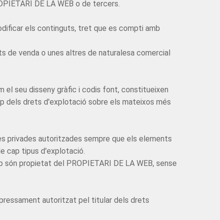
l PROPIETARI DE LA WEB o de tercers.
modificar els continguts, tret que es compti amb
ats de venda o unes altres de naturalesa comercial
m el seu disseny gràfic i codis font, constitueixen
ap dels drets d'explotació sobre els mateixos més
òpies privades autoritzades sempre que els elements
de cap tipus d'explotació.
 web són propietat del PROPIETARI DE LA WEB, sense
pressament autoritzat pel titular dels drets