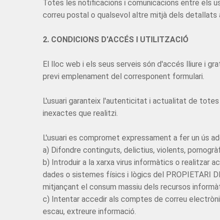
Totes les notificacions i comunicacions entre els 
correu postal o qualsevol altre mitjà dels detallats
2. CONDICIONS D'ACCÉS I UTILITZACIÓ
El lloc web i els seus serveis són d'accés lliure i 
previ emplenament del corresponent formulari.
L'usuari garanteix l'autenticitat i actualitat de t
inexactes que realitzi.
L'usuari es compromet expressament a fer un ús ade
a) Difondre continguts, delictius, violents, pornogràfi
b) Introduir a la xarxa virus informàtics o realitzar
dades o sistemes físics i lògics del PROPIETARI DE 
mitjançant el consum massiu dels recursos informà
c) Intentar accedir als comptes de correu electròni
escau, extreure informació.