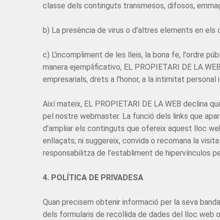
classe dels continguts transmesos, difosos, emmagat
b) La presència de virus o d'altres elements en els
c) L'incompliment de les lleis, la bona fe, l'ordre púb
manera ejemplificativo, EL PROPIETARI DE LA WEB no 
empresarials, drets a l'honor, a la intimitat personal 
Així mateix, EL PROPIETARI DE LA WEB declina quals
pel nostre webmaster. La funció dels links que apar
d'ampliar els continguts que ofereix aquest lloc w
enllaçats; ni suggereix, convida o recomana la vis
responsabilitza de l'establiment de hipervínculos pe
4. POLÍTICA DE PRIVADESA
Quan precisem obtenir informació per la seva banda
dels formularis de recollida de dades del lloc web 