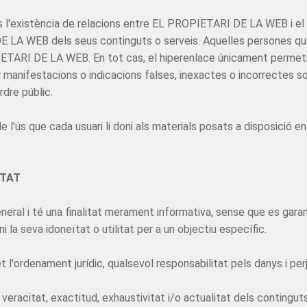
 l'existència de relacions entre EL PROPIETARI DE LA WEB i el pro
E LA WEB dels seus continguts o serveis. Aquelles persones que
OPIETARI DE LA WEB. En tot cas, el hiperenlace únicament permetr
zar manifestacions o indicacions falses, inexactes o incorrecte
rdre públic.
ús que cada usuari li doni als materials posats a disposició en 
ITAT
eral i té una finalitat merament informativa, sense que es garant
ni la seva idoneïtat o utilitat per a un objectiu específic.
ordenament jurídic, qualsevol responsabilitat pels danys i perj
e veracitat, exactitud, exhaustivitat i/o actualitat dels contingut