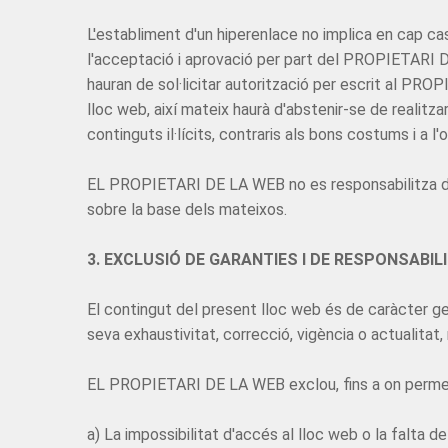
L'establiment d'un hiperenlace no implica en cap cas
l'acceptació i aprovació per part del PROPIETARI D
hauran de sol·licitar autorització per escrit al PR
lloc web, així mateix haurà d'abstenir-se de realit
continguts il·lícits, contraris als bons costums i a l'o
EL PROPIETARI DE LA WEB no es responsabilitza de l'
sobre la base dels mateixos.
3. EXCLUSIÓ DE GARANTIES I DE RESPONSABIL
El contingut del present lloc web és de caràcter gen
seva exhaustivitat, correcció, vigència o actualitat, 
EL PROPIETARI DE LA WEB exclou, fins a on permet l'
a) La impossibilitat d'accés al lloc web o la falta d