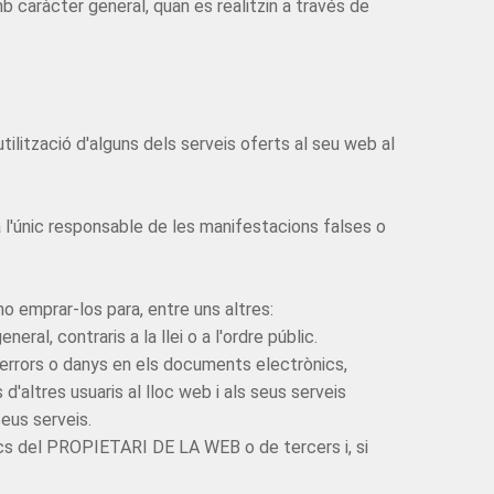
 caràcter general, quan es realitzin a través de
tilització d'alguns dels serveis oferts al seu web al
 l'únic responsable de les manifestacions falses o
 emprar-los para, entre uns altres:
eral, contraris a la llei o a l'ordre públic.
ar errors o danys en els documents electrònics,
altres usuaris al lloc web i als seus serveis
eus serveis.
tics del PROPIETARI DE LA WEB o de tercers i, si