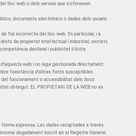
el lloc web o dels serveis que s'ofereixen.
màtics, documents electrònics o dades dels usuaris.
de l'ús incorrecte del lloc web. En particular, i a
ts de propietat intel·lectual i industrial, secrets
ompetència deslleial i publicitat il·lícita.
 d'aquesta web i no sigui gestionada directament
bre l'existència d'altres fonts susceptibles
del funcionament o accessibilitat dels llocs
resultat obtingut. EL PROPIETARI DE LA WEB no es
 de forma expressa. Les dades recaptades a través
personal degudament inscrit en el Registre General