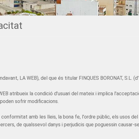
acitat
ara endavant, LA WEB), del que és titular FINQUES BORONAT, S.L.
 atribueix la condició d'usuari del mateix i implica l'acceptac
 poden sofrir modificacions.
 conformitat amb les lleis, la bona fe, l'ordre públic, els usos del
cers, de qualssevol danys i perjudicis que poguessin causar-s