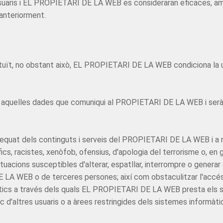
usuaris i EL PROPIETARI DE LA WEB es consideraran eficaces, amb
 anteriorment.
gratuït, no obstant això, EL PROPIETARI DE LA WEB condiciona la u
otes aquelles dades que comuniqui al PROPIETARI DE LA WEB i serà
quat dels continguts i serveis del PROPIETARI DE LA WEB i a no
cs, racistes, xenòfob, ofensius, d'apologia del terrorisme o, en gen
 actuacions susceptibles d'alterar, espatllar, interrompre o gener
LA WEB o de terceres persones; així com obstaculitzar l'accés d'
tics a través dels quals EL PROPIETARI DE LA WEB presta els s
c d'altres usuaris o a àrees restringides dels sistemes informà