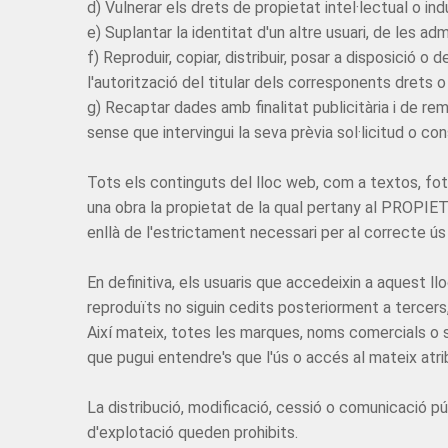
d) Vulnerar els drets de propietat intel·lectual o i
e) Suplantar la identitat d'un altre usuari, de les ad
f) Reproduir, copiar, distribuir, posar a disposició
l'autorització del titular dels corresponents drets 
g) Recaptar dades amb finalitat publicitària i de r
sense que intervingui la seva prèvia sol·licitud o co
Tots els continguts del lloc web, com a textos, foto
una obra la propietat de la qual pertany al PROPIE
enllà de l'estrictament necessari per al correcte ús
En definitiva, els usuaris que accedeixin a aquest l
reproduïts no siguin cedits posteriorment a tercers, 
Així mateix, totes les marques, noms comercials o 
que pugui entendre's que l'ús o accés al mateix atrib
La distribució, modificació, cessió o comunicació pú
d'explotació queden prohibits.