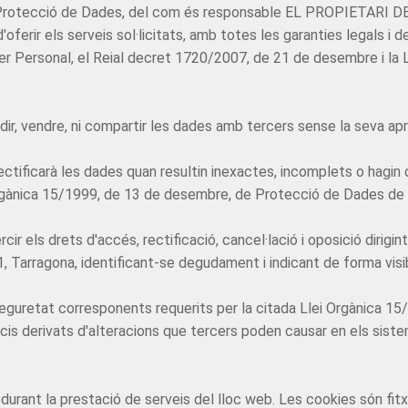
Protecció de Dades, del com és responsable EL PROPIETARI DE 
'oferir els serveis sol·licitats, amb totes les garanties legals 
Personal, el Reial decret 1720/2007, de 21 de desembre i la Llei
 vendre, ni compartir les dades amb tercers sense la seva apr
ctificarà les dades quan resultin inexactes, incomplets o hagin 
i Orgànica 15/1999, de 13 de desembre, de Protecció de Dades de
cir els drets d'accés, rectificació, cancel·lació i oposició dirig
, Tarragona, identificant-se degudament i indicant de forma visi
retat corresponents requerits per la citada Llei Orgànica 15/19
icis derivats d'alteracions que tercers poden causar en els sist
ant la prestació de serveis del lloc web. Les cookies són fitxer