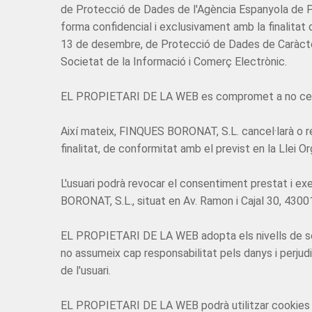
de Protecció de Dades de l'Agència Espanyola de 
forma confidencial i exclusivament amb la finalitat d
13 de desembre, de Protecció de Dades de Caràcter 
Societat de la Informació i Comerç Electrònic.
EL PROPIETARI DE LA WEB es compromet a no cedir,
Així mateix, FINQUES BORONAT, S.L. cancel·larà o re
finalitat, de conformitat amb el previst en la Lle
L'usuari podrà revocar el consentiment prestat i exer
BORONAT, S.L., situat en Av. Ramon i Cajal 30, 43001
EL PROPIETARI DE LA WEB adopta els nivells de segu
no assumeix cap responsabilitat pels danys i perjud
de l'usuari.
EL PROPIETARI DE LA WEB podrà utilitzar cookies dur