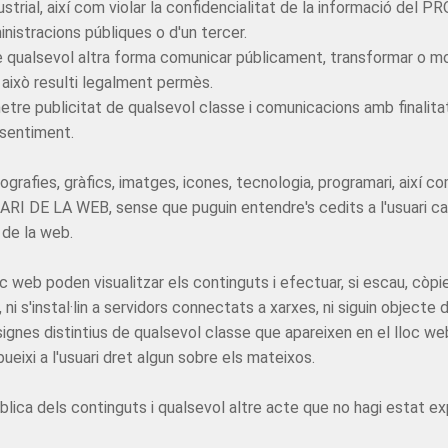
ndustrial, així com violar la confidencialitat de la informació de
ministracions públiques o d'un tercer.
 o de qualsevol altra forma comunicar públicament, transformar o 
o això resulti legalment permès.
emetre publicitat de qualsevol classe i comunicacions amb finalit
nsentiment.
grafies, gràfics, imatges, icones, tecnologia, programari, així co
TARI DE LA WEB, sense que puguin entendre's cedits a l'usuari c
 de la web.
loc web poden visualitzar els continguts i efectuar, si escau, c
ni s'instal·lin a servidors connectats a xarxes, ni siguin objecte 
signes distintius de qualsevol classe que apareixen en el lloc
ueixi a l'usuari dret algun sobre els mateixos.
blica dels continguts i qualsevol altre acte que no hagi estat ex