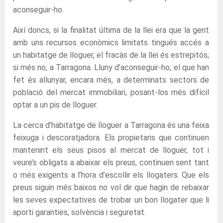
aconseguir-ho.
Així doncs, si la finalitat última de la llei era que la gent
amb uns recursos econòmics limitats tingués accés a
un habitatge de lloguer, el fracàs de la llei és estrepitós;
si més no, a Tarragona. Lluny d’aconseguir-ho, el que han
fet és allunyar, encara més, a determinats sectors de
població del mercat immobiliari, posant-los més difícil
optar a un pis de lloguer.
La cerca d’habitatge de lloguer a Tarragona és una feixa
feixuga i descoratjadora. Els propietaris que continuen
mantenint els seus pisos al mercat de lloguer, tot i
veure’s obligats a abaixar els preus, continuen sent tant
o més exigents a l’hora d’escollir els llogaters. Que els
preus siguin més baixos no vol dir que hagin de rebaixar
les seves expectatives de trobar un bon llogater que li
aporti garanties, solvència i seguretat.