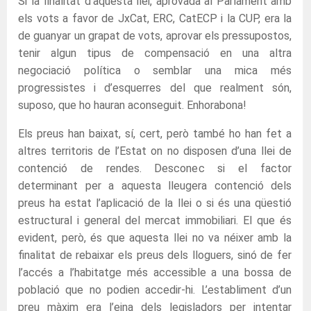
Si la finalitat d’aquesta llei, aprovada al Parlament amb
els vots a favor de JxCat, ERC, CatECP i la CUP, era la
de guanyar un grapat de vots, aprovar els pressupostos,
tenir algun tipus de compensació en una altra
negociació política o semblar una mica més
progressistes i d’esquerres del que realment són,
suposo, que ho hauran aconseguit. Enhorabona!
Els preus han baixat, sí, cert, però també ho han fet a
altres territoris de l’Estat on no disposen d’una llei de
contenció de rendes. Desconec si el factor
determinant per a aquesta lleugera contenció dels
preus ha estat l’aplicació de la llei o si és una qüestió
estructural i general del mercat immobiliari. El que és
evident, però, és que aquesta llei no va néixer amb la
finalitat de rebaixar els preus dels lloguers, sinó de fer
l’accés a l’habitatge més accessible a una bossa de
població que no podien accedir-hi. L’establiment d’un
preu màxim era l’eina dels legisladors per intentar