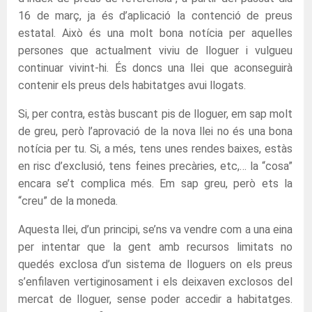
16 de març, ja és d’aplicació la contenció de preus
estatal. Això és una molt bona notícia per aquelles
persones que actualment viviu de lloguer i vulgueu
continuar vivint-hi. És doncs una llei que aconseguirà
contenir els preus dels habitatges avui llogats.
Si, per contra, estàs buscant pis de lloguer, em sap molt
de greu, però l’aprovació de la nova llei no és una bona
notícia per tu. Si, a més, tens unes rendes baixes, estàs
en risc d’exclusió, tens feines precàries, etc,… la “cosa”
encara se’t complica més. Em sap greu, però ets la
“creu” de la moneda.
Aquesta llei, d’un principi, se’ns va vendre com a una eina
per intentar que la gent amb recursos limitats no
quedés exclosa d’un sistema de lloguers on els preus
s’enfilaven vertiginosament i els deixaven exclosos del
mercat de lloguer, sense poder accedir a habitatges.