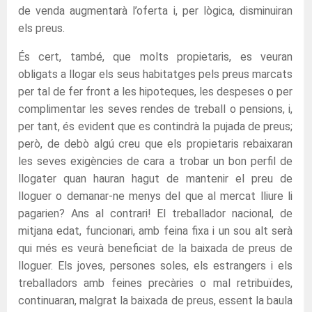
de venda augmentarà l’oferta i, per lògica, disminuiran
els preus.
És cert, també, que molts propietaris, es veuran
obligats a llogar els seus habitatges pels preus marcats
per tal de fer front a les hipoteques, les despeses o per
complimentar les seves rendes de treball o pensions, i,
per tant, és evident que es contindrà la pujada de preus;
però, de debò algú creu que els propietaris rebaixaran
les seves exigències de cara a trobar un bon perfil de
llogater quan hauran hagut de mantenir el preu de
lloguer o demanar-ne menys del que al mercat lliure li
pagarien? Ans al contrari! El treballador nacional, de
mitjana edat, funcionari, amb feina fixa i un sou alt serà
qui més es veurà beneficiat de la baixada de preus de
lloguer. Els joves, persones soles, els estrangers i els
treballadors amb feines precàries o mal retribuïdes,
continuaran, malgrat la baixada de preus, essent la baula