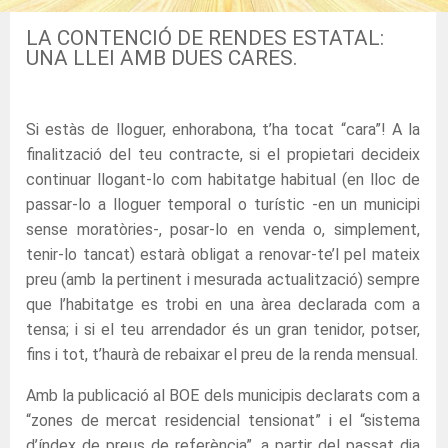
LA CONTENCIÓ DE RENDES ESTATAL:
UNA LLEI AMB DUES CARES.
Si estàs de lloguer, enhorabona, t’ha tocat “cara”! A la
finalització del teu contracte, si el propietari decideix
continuar llogant-lo com habitatge habitual (en lloc de
passar-lo a lloguer temporal o turístic -en un municipi
sense moratòries-, posar-lo en venda o, simplement,
tenir-lo tancat) estarà obligat a renovar-te’l pel mateix
preu (amb la pertinent i mesurada actualització) sempre
que l’habitatge es trobi en una àrea declarada com a
tensa; i si el teu arrendador és un gran tenidor, potser,
fins i tot, t’haurà de rebaixar el preu de la renda mensual.
Amb la publicació al BOE dels municipis declarats com a
“zones de mercat residencial tensionat” i el “sistema
d’índex de preus de referència”, a partir del passat dia