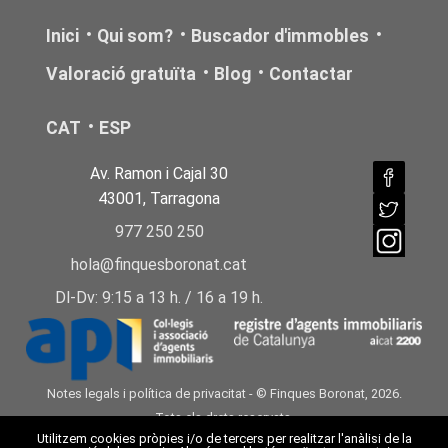
Inici
Qui som?
Buscador d'immobles
Valoració gratuïta
Blog
Contactar
CAT
ESP
Av. Ramon i Cajal 30
43001, Tarragona
977 250 250
hola@finquesboronat.cat
Dl-Dv: 9:15 a 13 h. / 16 a 19 h.
Notes legals i política de privacitat
- © Finques Boronat, 2026.
Tots els drets reservats.
Utilitzem cookies pròpies i/o de tercers per realitzar l'anàlisi de la